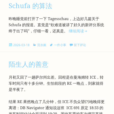
Schufa 的算法
昨晚睡觉前打开了一下 Tagesschau，上边好几篇关于
Schufa 的报道。直觉是“欸难道被讲了好久的新评分系统
Schufa 的算法
终于出了吗”，仔细一看，还真是。
继续阅读
发
分
标
于Schufa 的算法
2026-03-18
流水账
一件小事
留下评论
布
类
签
于
陌生人的善意
月初又回了一趟萨尔州出差。回程是在曼海姆转 ICE，转
车时间只有十多分钟。生怕前段的 RE 一晚点，到家就得
是半夜了。
结果 RE 果然晚点了几分钟，但 ICE 不负众望(?)地晚得更
离谱：DB Navigator 通知说这班 ICE 691 原定 18:33 的
发车时间估计会延误到 19:29，因此车票的车次绑定直接