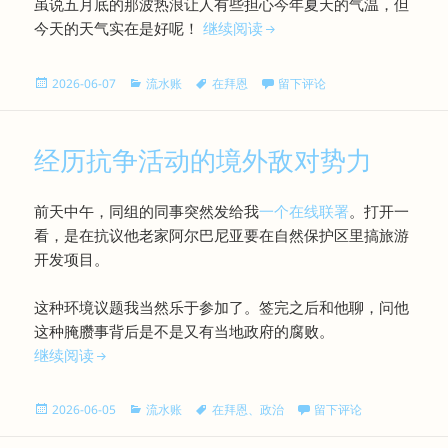
虽说五月底的那波热浪让人有些担心今年夏天的气温，但
白云，蓝天
今天的天气实在是好呢！
继续阅读
发
分
标
于白云，蓝天
2026-06-07
流水账
在拜恩
留下评论
布
类
签
于
经历抗争活动的境外敌对势力
前天中午，同组的同事突然发给我
一个在线联署
。打开一
看，是在抗议他老家阿尔巴尼亚要在自然保护区里搞旅游
开发项目。
这种环境议题我当然乐于参加了。签完之后和他聊，问他
这种腌臜事背后是不是又有当地政府的腐败。
经历抗争活动的境外敌对势力
继续阅读
发
分
标
于经历抗争活动的境外敌
2026-06-05
流水账
在拜恩
、
政治
留下评论
布
类
签
于