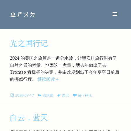
ㄓㄕㄨㄉ
菜单和
挂件
光之国行记
2024 的美国之旅算是一道分水岭，让我安排旅行时有了
自然奇景的考量。也因这一考量，我去年做出了去
Tromsø 看极昼的决定，并由此规划出了今年夏至日前后
光之国行记
的挪威行程。
继续阅读
发
分
标
于光之国行记
2026-07-17
流水账
游记
留下评论
布
类
签
于
白云，蓝天