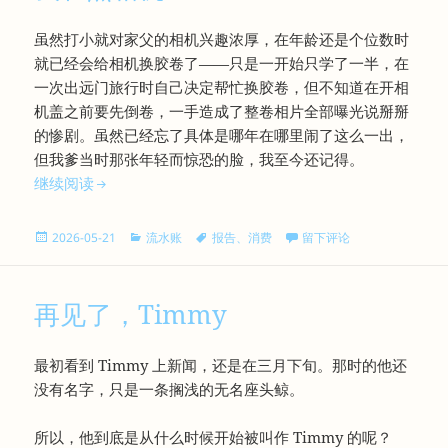
虽然打小就对家父的相机兴趣浓厚，在年龄还是个位数时
就已经会给相机换胶卷了——只是一开始只学了一半，在
一次出远门旅行时自己决定帮忙换胶卷，但不知道在开相
机盖之前要先倒卷，一手造成了整卷相片全部曝光说掰掰
的惨剧。虽然已经忘了具体是哪年在哪里闹了这么一出，
但我爹当时那张年轻而惊恐的脸，我至今还记得。
我和照相机
继续阅读
发
分
标
于我和照相机
2026-05-21
流水账
报告
、
消费
留下评论
布
类
签
于
再见了，Timmy
最初看到 Timmy 上新闻，还是在三月下旬。那时的他还
没有名字，只是一条搁浅的无名座头鲸。
所以，他到底是从什么时候开始被叫作 Timmy 的呢？