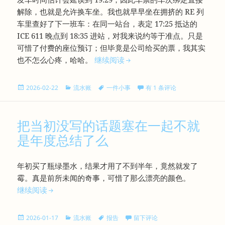
解除，也就是允许换车坐。我也就早早坐在拥挤的 RE 列
车里查好了下一班车：在同一站台，表定 17:25 抵达的
ICE 611 晚点到 18:35 进站，对我来说约等于准点。只是
可惜了付费的座位预订；但毕竟是公司给买的票，我其实
陌生人的善意
也不怎么心疼，哈哈。
继续阅读
发
分
标
陌生人的善意
2026-02-22
流水账
一件小事
有 1 条评论
布
类
签
于
把当初没写的话题塞在一起不就
是年度总结了么
年初买了瓶绿墨水，结果才用了不到半年，竟然就发了
霉。真是前所未闻的奇事，可惜了那么漂亮的颜色。
把当初没写的话题塞在一起不就是年度总结了么
继续阅读
发
分
标
于把当初没写的话题塞在一起不就
2026-01-17
流水账
报告
留下评论