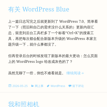
有关 WordPress Blue
上一篇日志写完之后就更新到了 WordPress 7.0。简单看
了一下（照旧和自己的需求没什么关系的）更新内容汇
总，留意到后台工具栏多了一个标着“Ctrl+K”的搜索工
具，再把每次都会配合新版本升级的 WordPress 本家主
题升级一下，就什么事都没了。
但再登录后台的时候发现了新版本的最大更动：怎么页面
上的 WordPress logo 给改成灰色的了？
有关 WordPress
虽然无聊了一些，倒也不难看就是。
继续阅读
发
分
标
于有关 WordPress Blue
2026-05-25
网上事
WordPress
留下评论
布
类
签
于
我和照相机