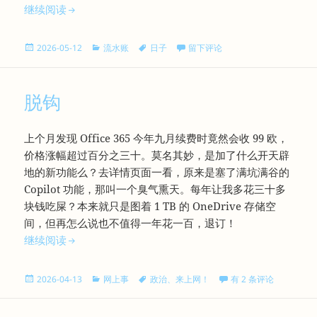
再见了，Timmy
继续阅读
发
分
标
于再见了，Timmy
2026-05-12
流水账
日子
留下评论
布
类
签
于
脱钩
上个月发现 Office 365 今年九月续费时竟然会收 99 欧，
价格涨幅超过百分之三十。莫名其妙，是加了什么开天辟
地的新功能么？去详情页面一看，原来是塞了满坑满谷的
Copilot 功能，那叫一个臭气熏天。每年让我多花三十多
块钱吃屎？本来就只是图着 1 TB 的 OneDrive 存储空
间，但再怎么说也不值得一年花一百，退订！
脱钩
继续阅读
发
分
标
脱钩
2026-04-13
网上事
政治
、
来上网！
有 2 条评论
布
类
签
于